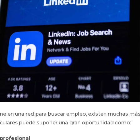
ume en una red para buscar empleo, existen muchas más 
iculares puede suponer una gran oportunidad como:
profesional