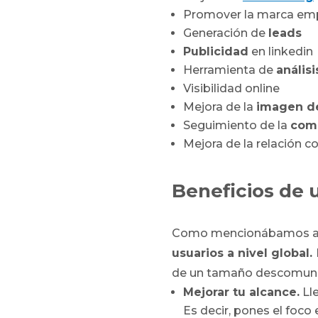
Promover la marca em
Generación de
leads
Publicidad
en linkedin
Herramienta de
anális
Visibilidad online
Mejora de la
imagen d
Seguimiento de la
com
Mejora de la relación c
Beneficios de 
Como mencionábamos ant
usuarios a nivel global.
de un tamaño descomunal.
Mejorar tu alcance.
Ll
Es decir, pones el foco 