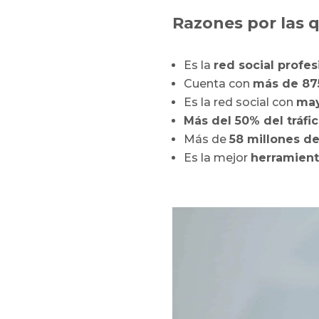
Razones por las 
Es la
red social profe
Cuenta con
más de 87
Es la red social con
may
Más del 50% del tráfi
Más de
58 millones d
Es la mejor
herramient