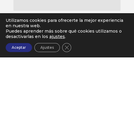
Utilizamos cookies para ofrecerte la mejor experiencia
en nuestra web.
Puedes aprender más sobre qué cookies utilizamos o
desactivarlas en los
ajustes
.
Cerrar el banner de cookies RG
Aceptar
Ajustes
PUEDES ENCONTRARNOS EN:
Calle Chile, 10 – Planta 1ª – Oficina 127
28290 (Las Rozas) Madrid.
91 630 65 43

Servicios
Nosotros