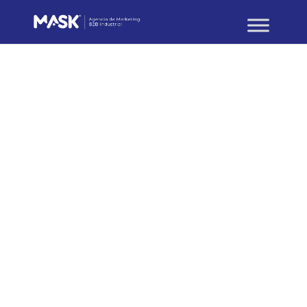
Branding y Creatividad B2B
Branded Content para
empresas industriales y
B2B