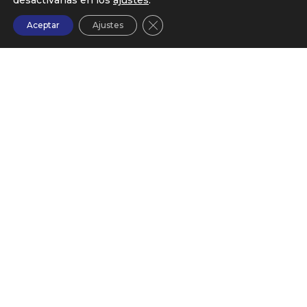
desactivarlas en los
ajustes
.
Cerrar el banner de cookies RG
Aceptar
Ajustes
PUEDES ENCONTRARNOS EN:
Calle Chile, 10 – Planta 1ª – Oficina 127
28290 (Las Rozas) Madrid.
91 630 65 43
