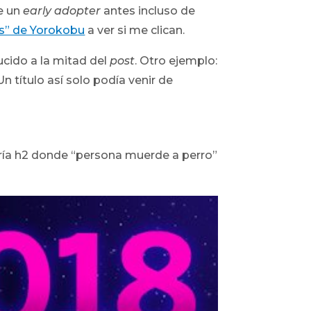
e un
early adopter
antes incluso de
ros” de Yorokobu
a ver si me clican.
ucido a la mitad del
post
. Otro ejemplo:
 Un título así solo podía venir de
oría h2 donde “persona muerde a perro”