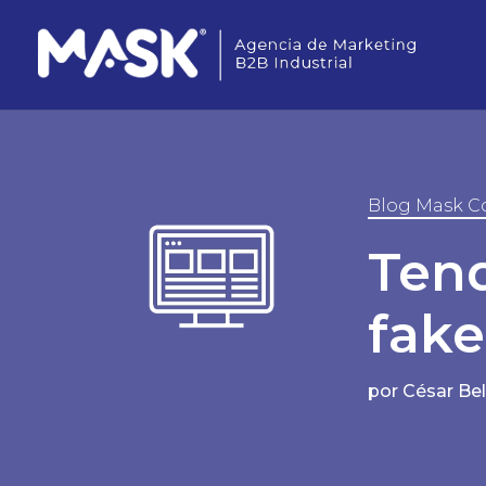
Blog Mask C
Tend
fak
por
César Be