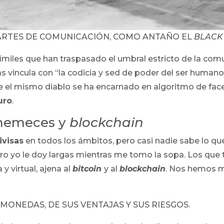
 ARTES DE COMUNICACIÓN, COMO ANTAÑO EL
BLACK 
símiles que han traspasado el umbral estricto de la com
as vincula con “la codicia y sed de poder del ser hum
e el mismo diablo se ha encarnado en algoritmo de fac
uro
.
omemeces y
blockchain
ivisas
en todos los ámbitos, pero casi nadie sabe lo qu
ero yo le doy largas mientras me tomo la sopa. Los qu
y virtual, ajena al
bitcoin
y al
blockchain
. Nos hemos 
ONEDAS, DE SUS VENTAJAS Y SUS RIESGOS.