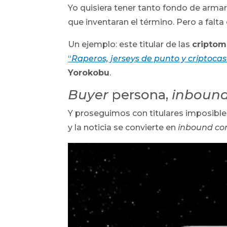
Yo quisiera tener tanto fondo de arma
que inventaran el término. Pero a falta 
Un ejemplo: este titular de las
cripto
“
Raperos, jerseys de punto y criptoca
Yorokobu
.
Buyer
persona,
inbound
Y proseguimos con titulares imposible
y la noticia se convierte en
inbound co