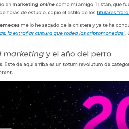
rio en
marketing
online
como mi amigo Tristán, que fu
de horas de estudio, copio el estilo de los
titulares “ra
memeces
me lo he sacado de la chistera y ya te ha cond
sas: la extrañar cultura que rodea las criptomonedas”
.
 marketing
y el año del perro
s. Este de aquí arriba es un totum revolutum de categ
ntent
.