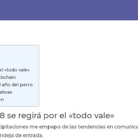
l «todo vale»
ckchain
 año del perro
ativas
ón
 se regirá por el «todo vale»
recipitaciones me empapo de las tendencias en comunic
andeja de entrada.