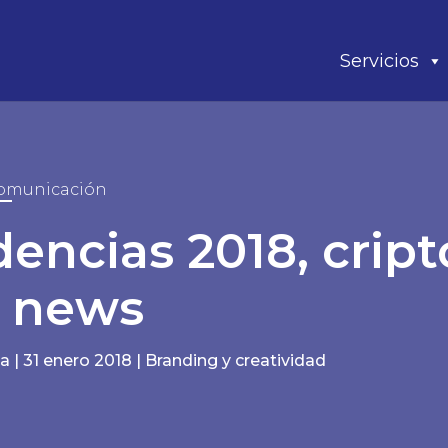
Servicios
omunicación
encias 2018, cri
e news
la
|
31 enero 2018
|
Branding y creatividad