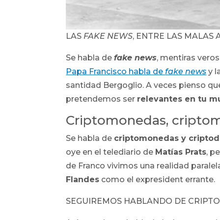
LAS
FAKE NEWS
, ENTRE LAS MALAS
Se habla de
fake news
, mentiras vero
Papa Francisco habla de
fake news
y l
santidad Bergoglio. A veces pienso qu
pretendemos ser
relevantes en tu m
Criptomonedas, cript
Se habla de
criptomonedas y criptod
oye en el telediario de
Matías Prats
, p
de Franco vivimos una realidad paralela 
Flandes
como el expresident errante.
SEGUIREMOS HABLANDO DE CRIPTOM