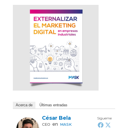
Acerca de
Últimas entradas
César Bela
Sígueme
en
CEO
MASK