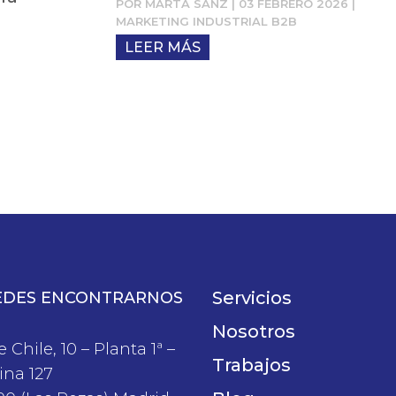
POR
MARTA SANZ
|
03 FEBRERO 2026
|
MARKETING INDUSTRIAL B2B
LEER MÁS
Servicios
EDES ENCONTRARNOS
Nosotros
e Chile, 10 – Planta 1ª –
Trabajos
ina 127