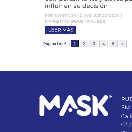
influir en su decisión
POR
MARTA SANZ
|
02 MARZO 2026
|
MARKETING INDUSTRIAL B2B
LEER MÁS
Página 1 de 5
1
2
3
4
5
»
PU
EN:
Call
Ofic