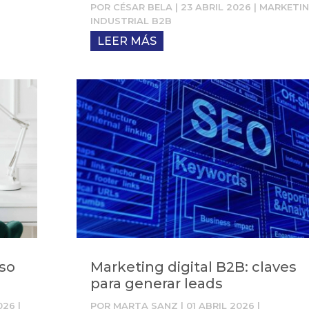
POR
CÉSAR BELA
|
23 ABRIL 2026
|
MARKETI
INDUSTRIAL B2B
LEER MÁS
aso
Marketing digital B2B: claves
para generar leads
026
|
POR
MARTA SANZ
|
01 ABRIL 2026
|