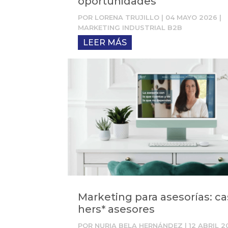
oportunidades
POR
LORENA TRUJILLO
|
04 MAYO 2026
|
MARKETING INDUSTRIAL B2B
LEER MÁS
Marketing para asesorías: c
hers* asesores
POR
NURIA BELA HERNÁNDEZ
|
12 ABRIL 2