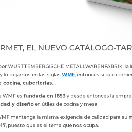
ET, EL NUEVO CATÁLOGO-TARIF
res por WÜRTTEMBERGISCHE METALLWARENFABRIK, la in
y lo dejamos en las siglas
WMF
, entonces sí que comi
de cocina, cuberterías…
ue WMF es
fundada en 1853
y desde entonces la empre
lidad y diseño
en útiles de cocina y mesa.
e WMF mantenga la misma exigencia de calidad para su
m
017
, puesto que es el tema que nos ocupa.