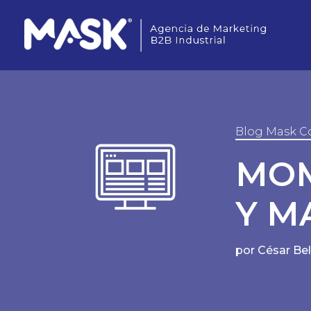
Blog Mask C
MOM
Y M
por
César Be