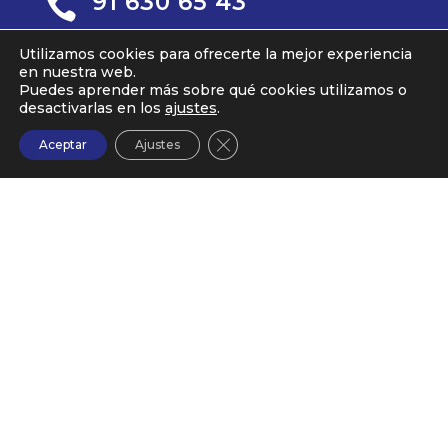
91 630 65 43

Utilizamos cookies para ofrecerte la mejor experiencia
Servicios
en nuestra web.
Puedes aprender más sobre qué cookies utilizamos o
Nosotros
desactivarlas en los
ajustes
.
Trabajos
Cerrar el banner de cookies RG
Aceptar
Ajustes
Blog
Contacto
Se concede a Mask Comunicación, S.L., la
subvención derivada del fomento de la
contratación en el ámbito de la Comunidad de
Madrid. Programa FSE+. Incentivos a la
contratación estable de personas jóvenes.