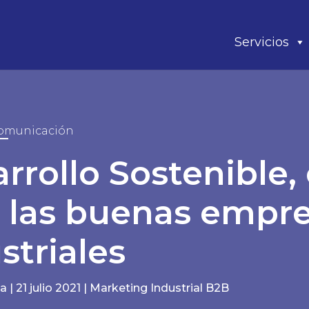
Servicios
omunicación
rrollo Sostenible
 las buenas empr
striales
la
|
21 julio 2021
|
Marketing Industrial B2B