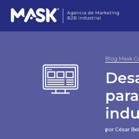
Blog Mask C
Desa
para
indu
por
César Be