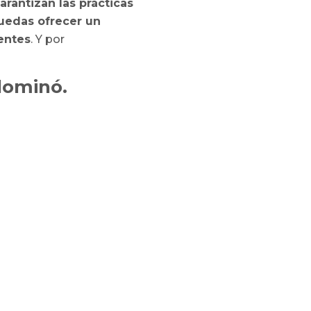
garantizan las prácticas
puedas ofrecer un
ientes
. Y por
dominó.