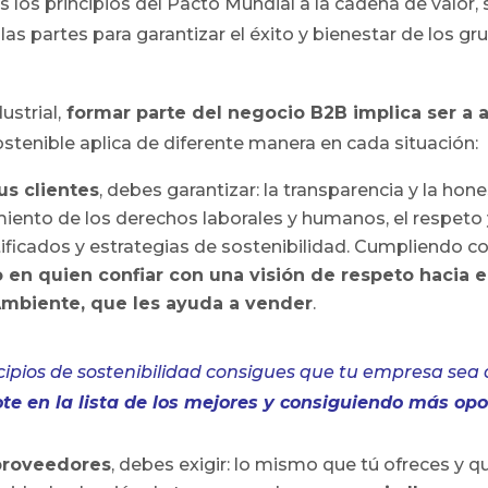
s los principios del Pacto Mundial a la cadena de valor, 
as partes para garantizar el éxito y bienestar de los gr
strial,
formar parte del negocio B2B implica ser a
Sostenible aplica de diferente manera en cada situación:
s clientes
, debes garantizar: la transparencia y la hon
iento de los derechos laborales y humanos, el respeto 
rtificados y estrategias de sostenibilidad. Cumpliendo co
o en quien confiar con una visión de respeto hacia el
Ambiente, que les ayuda a vender
.
cipios de sostenibilidad consigues que tu empresa sea 
te en la lista de los mejores y consiguiendo más op
proveedores
, debes exigir: lo mismo que tú ofreces y q