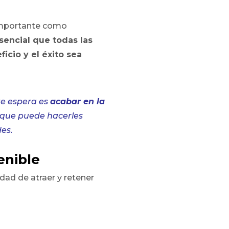
n importante como
sencial que todas las
icio y el éxito sea
te espera es
acabar en la
 que puede hacerles
des.
enible
ad de atraer y retener