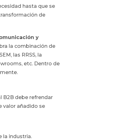
ecesidad hasta que se
, transformación de
comunicación y
obra la combinación de
SEM, las RRSS, la
howrooms, etc. Dentro de
amente.
al B2B debe refrendar
e valor añadido se
la industria.