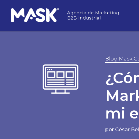
Blog Mask C
¿Cóm
Mark
mi 
por
César Be