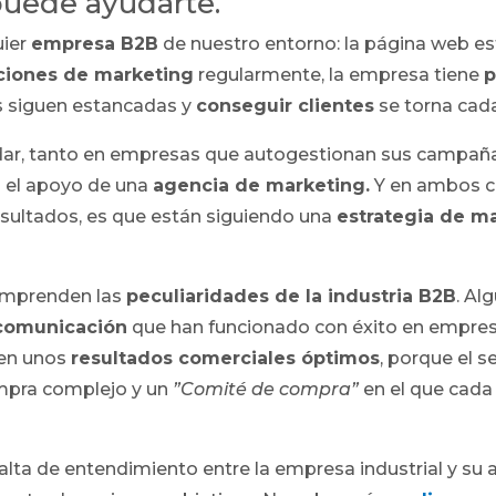
puede ayudarte.
uier
empresa B2B
de nuestro entorno: la página web 
ciones de marketing
regularmente, la empresa tiene
p
s siguen estancadas y
conseguir clientes
se torna cad
 dar, tanto en empresas que autogestionan sus campa
n el apoyo de una
agencia de marketing.
Y en ambos ca
esultados, es que están siguiendo una
estrategia de m
omprenden las
peculiaridades de la industria B2B
. Al
 comunicación
que han funcionado con éxito en empres
 en unos
resultados comerciales óptimos
, porque el s
ompra complejo y un
”Comité de compra”
en el que cad
falta de entendimiento entre la empresa industrial y su 