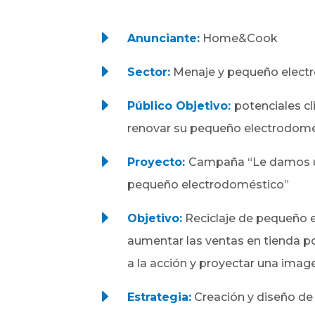
E
Anunciante:
Home&Cook
E
Sector:
Menaje y pequeño elect
E
Público Objetivo:
potenciales c
renovar su pequeño electrodomé
E
Proyecto:
Campaña “Le damos u
pequeño electrodoméstico”
E
Objetivo:
Reciclaje de pequeño 
aumentar las ventas en tienda p
a la acción y proyectar una imag
E
Estrategia:
Creación y diseño de