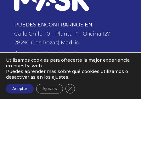
PUEDES ENCONTRARNOS EN:
Calle Chile, 10 – Planta 1ª – Oficina 127
28290 (Las Rozas) Madrid.
91 630 65 43

Utilizamos cookies para ofrecerte la mejor experiencia
en nuestra web.
Puedes aprender más sobre qué cookies utilizamos o
Servicios
desactivarlas en los
ajustes
.
Nosotros
Cerrar el banner de cookies RG
Aceptar
Ajustes
Trabajos
Blog
Contacto