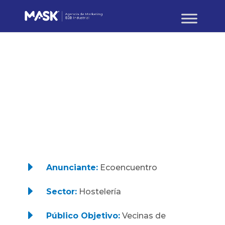
BRANDING Y CREATIVIDAD
Ecoencuentro,
creación de una
marca healthy
E
Anunciante:
Ecoencuentro
E
Sector:
Hostelería
E
Público Objetivo:
Vecinas de