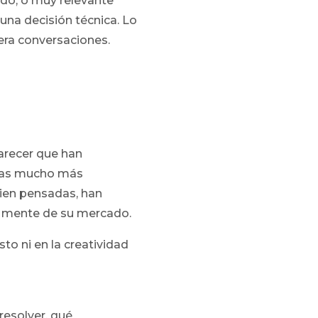
do, o muy relevante
una decisión técnica. Lo
era conversaciones.
arecer que han
tras mucho más
bien pensadas, han
a mente de su mercado.
to ni en la creatividad
resolver, qué