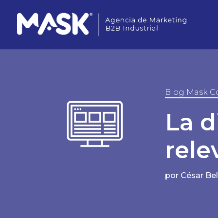
Blog Mask C
La d
rele
por
César Be