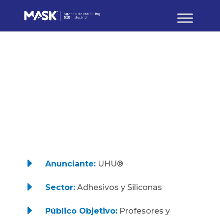
BRANDING Y CREATIVIDAD
UHU® VIII Concurso
Escolar de Medio
Ambiente
E
Anunciante:
UHU®
E
Sector:
Adhesivos y Siliconas
E
Público Objetivo:
Profesores y