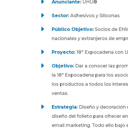
E
Anunciante:
UHU®
E
Sector:
Adhesivos y Siliconas
E
Público Objetivo:
Socios de Ehli
nacionales y extranjeros de empr
E
Proyecto:
18ª Expocadena con
E
Objetivo:
Dar a conocer las pro
la 18ª Expocadena para los asocia
los productos a todos los intere
ventas.
E
Estrategia:
Diseño y decoración d
diseño del folleto para ofrecer 
email marketing. Todo ello bajo