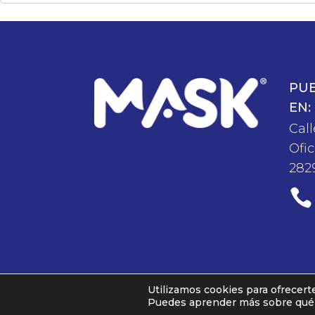
PU
EN:
Call
Ofic
282

Utilizamos cookies para ofrecert
MASK COMUNICACION © 2025
Puedes aprender más sobre qué c