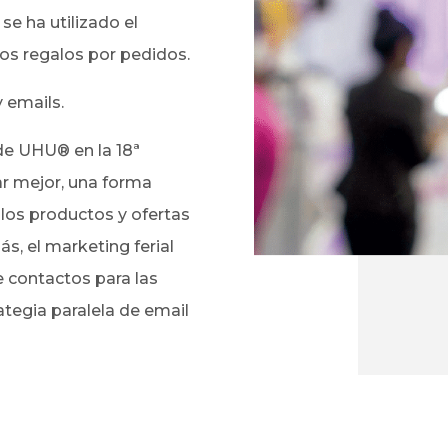
e ha utilizado el
ros regalos por pedidos.
y emails.
 de UHU® en la 18ª
r mejor, una forma
 los productos y ofertas
s, el marketing ferial
e contactos para las
tegia paralela de email