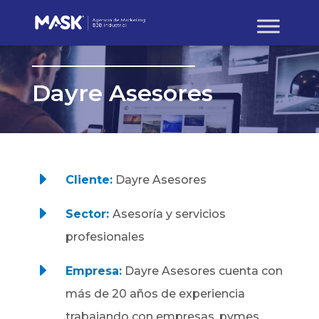
Dayre Asesores
E
Cliente:
Dayre Asesores
E
Sector:
Asesoría y servicios
profesionales
E
Empresa:
Dayre Asesores cuenta con
más de 20 años de experiencia
trabajando con empresas, pymes,