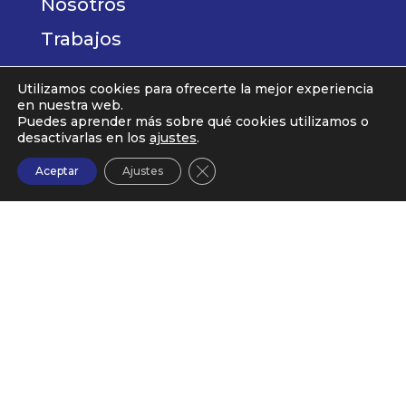
Nosotros
Trabajos
Blog
Utilizamos cookies para ofrecerte la mejor experiencia
en nuestra web.
Contacto
Puedes aprender más sobre qué cookies utilizamos o
desactivarlas en los
ajustes
.
Cerrar el banner de cookies RG
Se concede a Mask Comunicación, S.L., la
Aceptar
Ajustes
subvención derivada del fomento de la
contratación en el ámbito de la Comunidad de
Madrid. Programa FSE+. Incentivos a la
contratación estable de personas jóvenes.