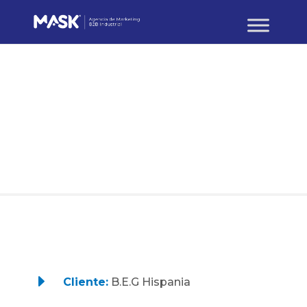
MARKETING DIGITAL
B.E.G. Plan de
marketing digital
E
Cliente:
B.E.G Hispania