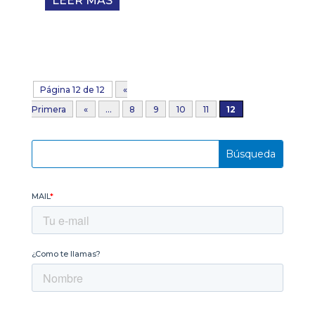
LEER MÁS
Página 12 de 12
«
Primera
«
...
8
9
10
11
12